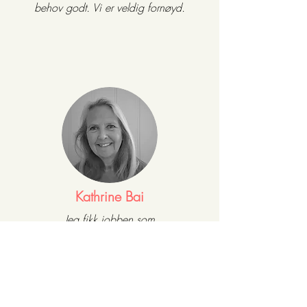
behov godt. Vi er veldig fornøyd.
Kathrine Bai
Jeg fikk jobben som
regnskapsmedarbeider hos
Kompetansehuset NEO etter å ha
gjennomgått en litt annerledes
ansettelsesprosess. Jeg fikk både