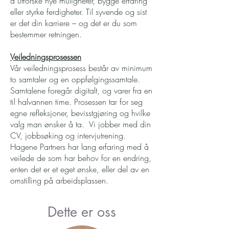
å utforske nye muligheter, bygge erfaring
eller styrke ferdigheter. Til syvende og sist
er det din karriere – og det er du som
bestemmer retningen.
Veiledningsprosessen
Vår veiledningsprosess består av minimum
to samtaler og en oppfølgingssamtale.
Samtalene foregår digitalt, og varer fra en
til halvannen time. Prosessen tar for seg
egne refleksjoner, bevisstgjøring og hvilke
valg man ønsker å ta. Vi jobber med din
CV, jobbsøking og intervjutrening.
Hagene Partners har lang erfaring med å
veilede de som har behov for en endring,
enten det er et eget ønske, eller del av en
omstilling på arbeidsplassen.
Dette er oss