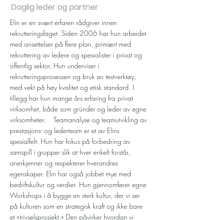
Daglig leder og partner
Elin er en svært erfaren rådgiver innen
rekrutteringsfaget. Siden 2006 har hun arbeidet
med ansettelser på flere plan, primært med
rekruttering av ledere og spesialister i privat og
offentlig sektor. Hun underviser i
rekrutteringsprosessen og bruk av testverktøy,
med vekt på høy kvalitet og etisk standard. I
tillegg har hun mange års erfaring fra privat
virksomhet, både som gründer og leder av egne
virksomheter. Teamanalyse og teamutvikling av
prestasjons- og lederteam er et av Elins
spesialfelt. Hun har fokus på forbedring av
samspill i grupper slik at hver enkelt forstår,
anerkjenner og respekterer hverandres
egenskaper. Elin har også jobbet mye med
bedriftskultur og verdier. Hun gjennomfører egne
Workshops i å bygge en sterk kultur, der vi ser
på kulturen som en strategisk kraft og ikke bare
et «trivselsprosjekt.» Den påvirker hvordan vi